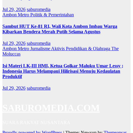
Jul 29, 2026
saburomedia
Ambon Metro
Politik & Pemerintahan
Sambut HUT Ke-81 RI, Wali Kota Ambon Imbau Warga
Kibarkan Bendera Merah Putih Selama Agustus
Jul 29, 2026
saburomedia
Ambon Metro
Jurnalisme Aktivis
Pendidikan & Olahraga
The
Moluccas
Isi Materi LK-III HMI, Ketua Golkar Maluku Umar Lessy ;
Indonesia Harus Melampaui Hilirisasi Menuju Kedaulatan
Produktif
Jul 29, 2026
saburomedia
SABUROMEDIA.COM
SUARA RAKYAT NUSANTARA
Proudly powered by WordPress
|
Theme: Newsup by
Themeansar
.