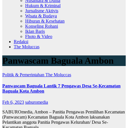
Nusantara & Dunia
Hukum & Kriminal
Jurnalisme Aktivis
Wisata & Budaya
Hiburan & Kesehatan
Konseling Rohani
Iklan Baris
Fhoto & Video
Redaksi
The Moluccas
Panwascam Baguala Ambon
Politik & Pemerintahan
The Moluccas
Panwascam Baguala Lantik 7 Pengawas Desa Se-Kecamatan
Baguala Kota Ambon
Feb 6, 2023
saburomedia
SABUROmedia, Ambon – Panitia Pengawas Pemilihan Kecamatan
(Panwascam) Kecamatan Baguala Kota Ambon laksanakan
Pelantikan anggota Panitia Pengawas Kelurahan/ Desa Se-
Kecamatan Baguala…