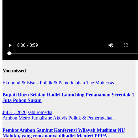
You missed
Ekonomi & Bisnis
Politik & Pemerintahan
The Moluccas
Bupati Buru Selatan Hadiri Launching Penanaman Serentak 1
Juta Pohon Sukun
Jul 31, 2026
saburomedia
Ambon Metro
Jurnalisme Aktivis
Politik & Pemerintahan
Pemkot Ambon Sambut Konferensi Wilayah Muslimat NU
Maluku, yang rencananya dihadiri Menteri PPPA