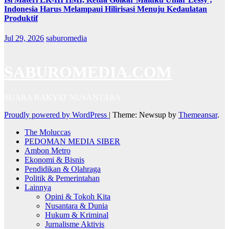
Indonesia Harus Melampaui Hilirisasi Menuju Kedaulatan
Produktif
Jul 29, 2026
saburomedia
SABUROMEDIA.COM
SUARA RAKYAT NUSANTARA
Proudly powered by WordPress
|
Theme: Newsup by
Themeansar
.
The Moluccas
PEDOMAN MEDIA SIBER
Ambon Metro
Ekonomi & Bisnis
Pendidikan & Olahraga
Politik & Pemerintahan
Lainnya
Opini & Tokoh Kita
Nusantara & Dunia
Hukum & Kriminal
Jurnalisme Aktivis