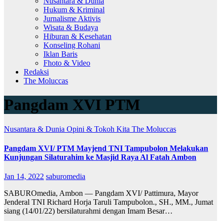
Nusantara & Dunia
Hukum & Kriminal
Jurnalisme Aktivis
Wisata & Budaya
Hiburan & Kesehatan
Konseling Rohani
Iklan Baris
Fhoto & Video
Redaksi
The Moluccas
Pangdam XVI PTM
Nusantara & Dunia
Opini & Tokoh Kita
The Moluccas
Pangdam XVI/ PTM Mayjend TNI Tampubolon Melakukan
Kunjungan Silaturahim ke Masjid Raya Al Fatah Ambon
Jan 14, 2022
saburomedia
SABUROmedia, Ambon — Pangdam XVI/ Pattimura, Mayor
Jenderal TNI Richard Horja Taruli Tampubolon., SH., MM., Jumat
siang (14/01/22) bersilaturahmi dengan Imam Besar…