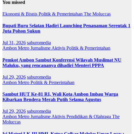
You missed
Ekonomi & Bisnis
Politik & Pemerintahan
The Moluccas
Bupati Buru Selatan Hadiri Launching Penanaman Serentak 1
Juta Pohon Sukun
Jul 31, 2026
saburomedia
Ambon Metro
Jurnalisme Aktivis
Politik & Pemerintahan
Pemkot Ambon Sambut Konferensi Wilayah Muslimat NU
Maluku, yang rencananya dihadiri Menteri PPPA
Jul 29, 2026
saburomedia
Ambon Metro
Politik & Pemerintahan
Sambut HUT Ke-81 RI, Wali Kota Ambon Imbau Warga
Kibarkan Bendera Merah Putih Selama Agustus
Jul 29, 2026
saburomedia
Ambon Metro
Jurnalisme Aktivis
Pendidikan & Olahraga
The
Moluccas
Isi Materi LK-III HMI, Ketua Golkar Maluku Umar Lessy ;