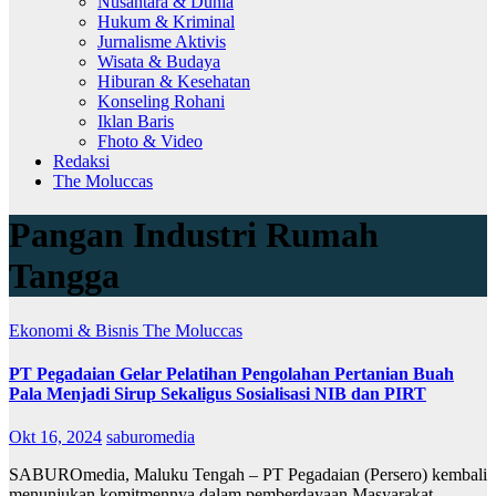
Nusantara & Dunia
Hukum & Kriminal
Jurnalisme Aktivis
Wisata & Budaya
Hiburan & Kesehatan
Konseling Rohani
Iklan Baris
Fhoto & Video
Redaksi
The Moluccas
Pangan Industri Rumah
Tangga
Ekonomi & Bisnis
The Moluccas
PT Pegadaian Gelar Pelatihan Pengolahan Pertanian Buah
Pala Menjadi Sirup Sekaligus Sosialisasi NIB dan PIRT
Okt 16, 2024
saburomedia
SABUROmedia, Maluku Tengah – PT Pegadaian (Persero) kembali
menunjukan komitmennya dalam pemberdayaan Masyarakat