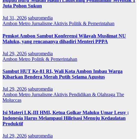
Bupati Buru Selatan Hadiri Launching Penanaman Serentak 1
Juta Pohon Sukun
Jul 31, 2026
saburomedia
Ambon Metro
Jurnalisme Aktivis
Politik & Pemerintahan
Pemkot Ambon Sambut Konferensi Wilayah Muslimat NU
Maluku, yang rencananya dihadiri Menteri PPPA
Jul 29, 2026
saburomedia
Ambon Metro
Politik & Pemerintahan
Sambut HUT Ke-81 RI, Wali Kota Ambon Imbau Warga
Kibarkan Bendera Merah Putih Selama Agustus
Jul 29, 2026
saburomedia
Ambon Metro
Jurnalisme Aktivis
Pendidikan & Olahraga
The
Moluccas
Isi Materi LK-III HMI, Ketua Golkar Maluku Umar Lessy ;
Indonesia Harus Melampaui Hilirisasi Menuju Kedaulatan
Produktif
Jul 29, 2026
saburomedia