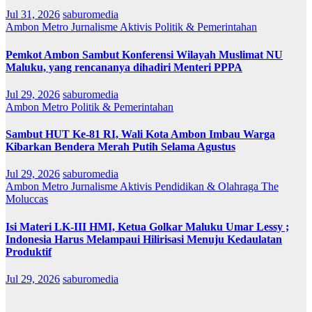
Jul 31, 2026
saburomedia
Ambon Metro
Jurnalisme Aktivis
Politik & Pemerintahan
Pemkot Ambon Sambut Konferensi Wilayah Muslimat NU
Maluku, yang rencananya dihadiri Menteri PPPA
Jul 29, 2026
saburomedia
Ambon Metro
Politik & Pemerintahan
Sambut HUT Ke-81 RI, Wali Kota Ambon Imbau Warga
Kibarkan Bendera Merah Putih Selama Agustus
Jul 29, 2026
saburomedia
Ambon Metro
Jurnalisme Aktivis
Pendidikan & Olahraga
The
Moluccas
Isi Materi LK-III HMI, Ketua Golkar Maluku Umar Lessy ;
Indonesia Harus Melampaui Hilirisasi Menuju Kedaulatan
Produktif
Jul 29, 2026
saburomedia