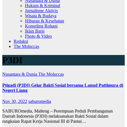
Nusantara & Dunia
Hukum & Kriminal
Jurnalisme Aktivis
Wisata & Budaya
Hiburan & Kesehatan
Konseling Rohani
Iklan Baris
Fhoto & Video
Redaksi
The Moluccas
P3DI
Nusantara & Dunia
The Moluccas
Ptigadi (P3DI) Gelar Bakti Sosial bersama Lanud Pattimura di
Negeri Liang
Nov 30, 2022
saburomedia
SABUROmedia, Malteng – Perempuan Peduli Pembangunan
Daerah Indonesia (P3DI) melaksanakan Bakti Sosial dalam
rangkaian Rapat Kerja Nasional III di Pantai…