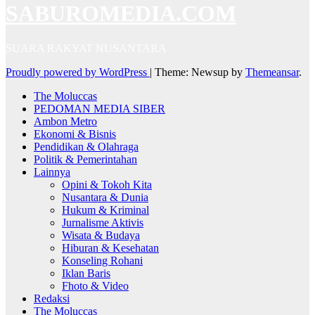
SABUROMEDIA.COM
SUARA RAKYAT NUSANTARA
Proudly powered by WordPress
|
Theme: Newsup by
Themeansar
.
The Moluccas
PEDOMAN MEDIA SIBER
Ambon Metro
Ekonomi & Bisnis
Pendidikan & Olahraga
Politik & Pemerintahan
Lainnya
Opini & Tokoh Kita
Nusantara & Dunia
Hukum & Kriminal
Jurnalisme Aktivis
Wisata & Budaya
Hiburan & Kesehatan
Konseling Rohani
Iklan Baris
Fhoto & Video
Redaksi
The Moluccas