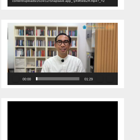
content/uploads/2024/12/Snapsave.app_-yXM5eBZH.mp4?_=2
Pemutar
Video
00:00
01:29
Pemutar
Video