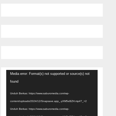
Pemutar
Media error: Format(s) not supported or source(s) not
Video
found
Unduh Berkas: https://www.saburomedia.com/wp-
content/uploads/2024/12/Snapsave.app_-yXM5eBZH.mp4?_=2
Unduh Berkas: https://www.saburomedia.com/wp-