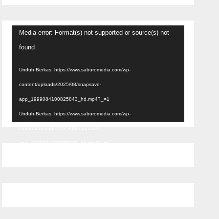
Pemutar
Media error: Format(s) not supported or source(s) not
Video
found
Unduh Berkas: https://www.saburomedia.com/wp-
content/uploads/2025/08/snapsave-
app_1999084100825843_hd.mp4?_=1
Unduh Berkas: https://www.saburomedia.com/wp-
content/uploads/2025/08/snapsave-
app_1999084100825843_hd.mp4?_=1