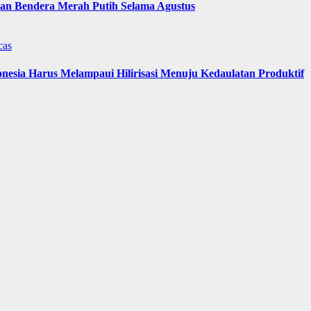
n Bendera Merah Putih Selama Agustus
cas
nesia Harus Melampaui Hilirisasi Menuju Kedaulatan Produktif