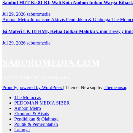
Sambut HUT Ke-81 RI, Wali Kota Ambon Imbau Warga Kibarka
Jul 29, 2026
saburomedia
Ambon Metro
Jurnalisme Aktivis
Pendidikan & Olahraga
The Moluc
Isi Materi LK-III HMI, Ketua Golkar Maluku Umar Lessy ; Indo
Jul 29, 2026
saburomedia
SABUROMEDIA.COM
SUARA RAKYAT NUSANTARA
Proudly powered by WordPress
|
Theme: Newsup by
Themeansar
.
The Moluccas
PEDOMAN MEDIA SIBER
Ambon Metro
Ekonomi & Bisnis
Pendidikan & Olahraga
Politik & Pemerintahan
Lainnya