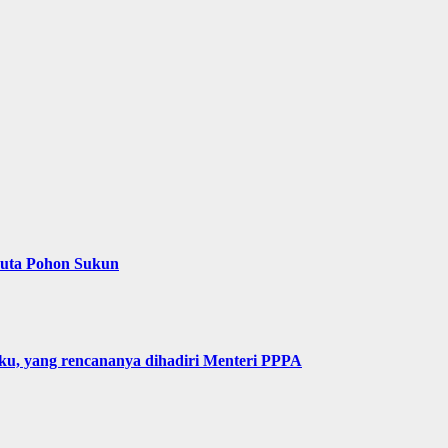
Juta Pohon Sukun
u, yang rencananya dihadiri Menteri PPPA