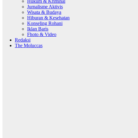
Hukum & Kriminal
Jurnalisme Aktivis
Wisata & Budaya
Hiburan & Kesehatan
Konseling Rohani
Iklan Baris
Fhoto & Video
Redaksi
The Moluccas