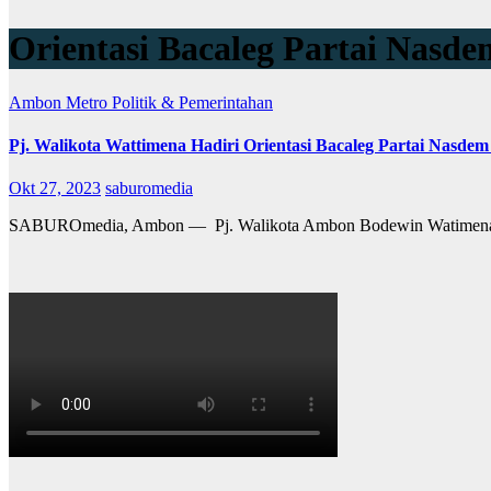
Orientasi Bacaleg Partai Nasde
Ambon Metro
Politik & Pemerintahan
Pj. Walikota Wattimena Hadiri Orientasi Bacaleg Partai Nasde
Okt 27, 2023
saburomedia
SABUROmedia, Ambon — Pj. Walikota Ambon Bodewin Watimena meng