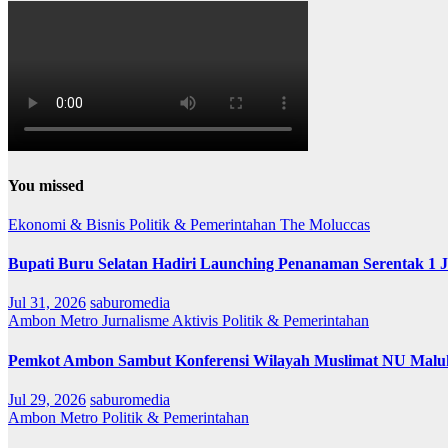
You missed
Ekonomi & Bisnis
Politik & Pemerintahan
The Moluccas
Bupati Buru Selatan Hadiri Launching Penanaman Serentak 1 
Jul 31, 2026
saburomedia
Ambon Metro
Jurnalisme Aktivis
Politik & Pemerintahan
Pemkot Ambon Sambut Konferensi Wilayah Muslimat NU Maluk
Jul 29, 2026
saburomedia
Ambon Metro
Politik & Pemerintahan