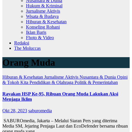
Nusantara & Dunia
Hukum & Kriminal
Jurnalisme Aktivis
Wisata & Budaya
Hiburan & Kesehatan
Konseling Rohani
Iklan Baris
Fhoto & Video
Redaksi
The Moluccas
Orang Muda
Hiburan & Kesehatan
Jurnalisme Aktivis
Nusantara & Dunia
Opini
& Tokoh Kita
Pendidikan & Olahraga
Politik & Pemerintahan
Rayakan HSP Ke-95, Ribuan Orang Muda Lakukan Aksi
Menjaga Iklim
Okt 28, 2023
saburomedia
SABUROmedia, Jakarta – Melalui Siaran Pers yang diterima
Media SM, Jejaring Penjaga Laut dan EcoDefender bersama ribuan
orang muda yang…