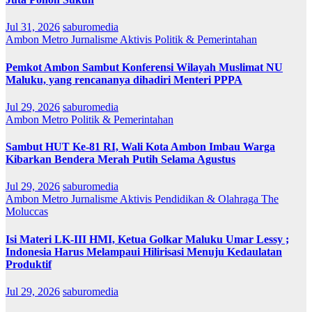
Jul 31, 2026
saburomedia
Ambon Metro
Jurnalisme Aktivis
Politik & Pemerintahan
Pemkot Ambon Sambut Konferensi Wilayah Muslimat NU
Maluku, yang rencananya dihadiri Menteri PPPA
Jul 29, 2026
saburomedia
Ambon Metro
Politik & Pemerintahan
Sambut HUT Ke-81 RI, Wali Kota Ambon Imbau Warga
Kibarkan Bendera Merah Putih Selama Agustus
Jul 29, 2026
saburomedia
Ambon Metro
Jurnalisme Aktivis
Pendidikan & Olahraga
The
Moluccas
Isi Materi LK-III HMI, Ketua Golkar Maluku Umar Lessy ;
Indonesia Harus Melampaui Hilirisasi Menuju Kedaulatan
Produktif
Jul 29, 2026
saburomedia