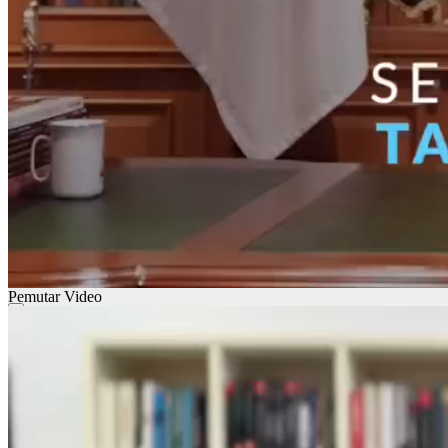
Pemutar Video
00:00
00:00
01:28
Gunakan Anak Panah Atas/Bawah untuk menaikkan atau menurun