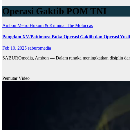
Operasi Gaktib POM TNI
Ambon Metro
Hukum & Kriminal
The Moluccas
Pangdam XV/Pattimura Buka Operasi Gaktib dan Operasi Yust
Feb 10, 2025
saburomedia
SABUROmedia, Ambon — Dalam rangka meningkatkan disiplin dan 
Pemutar Video