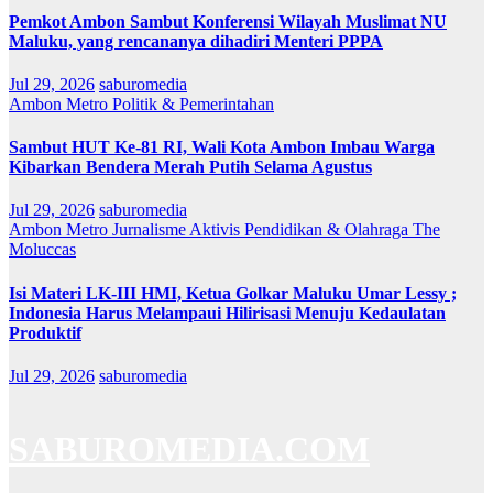
Pemkot Ambon Sambut Konferensi Wilayah Muslimat NU
Maluku, yang rencananya dihadiri Menteri PPPA
Jul 29, 2026
saburomedia
Ambon Metro
Politik & Pemerintahan
Sambut HUT Ke-81 RI, Wali Kota Ambon Imbau Warga
Kibarkan Bendera Merah Putih Selama Agustus
Jul 29, 2026
saburomedia
Ambon Metro
Jurnalisme Aktivis
Pendidikan & Olahraga
The
Moluccas
Isi Materi LK-III HMI, Ketua Golkar Maluku Umar Lessy ;
Indonesia Harus Melampaui Hilirisasi Menuju Kedaulatan
Produktif
Jul 29, 2026
saburomedia
SABUROMEDIA.COM