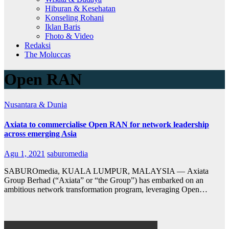
Hiburan & Kesehatan
Konseling Rohani
Iklan Baris
Fhoto & Video
Redaksi
The Moluccas
Open RAN
Nusantara & Dunia
Axiata to commercialise Open RAN for network leadership
across emerging Asia
Agu 1, 2021
saburomedia
SABUROmedia, KUALA LUMPUR, MALAYSIA — Axiata
Group Berhad (“Axiata” or “the Group”) has embarked on an
ambitious network transformation program, leveraging Open…