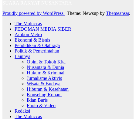
SUARA RAKYAT NUSANTARA
Proudly powered by WordPress
|
Theme: Newsup by
Themeansar
.
The Moluccas
PEDOMAN MEDIA SIBER
Ambon Metro
Ekonomi & Bisnis
Pendidikan & Olahraga
Politik & Pemerintahan
Lainnya
Opini & Tokoh Kita
Nusantara & Dunia
Hukum & Kriminal
Jurnalisme Aktivis
Wisata & Budaya
Hiburan & Kesehatan
Konseling Rohani
Iklan Baris
Fhoto & Video
Redaksi
The Moluccas