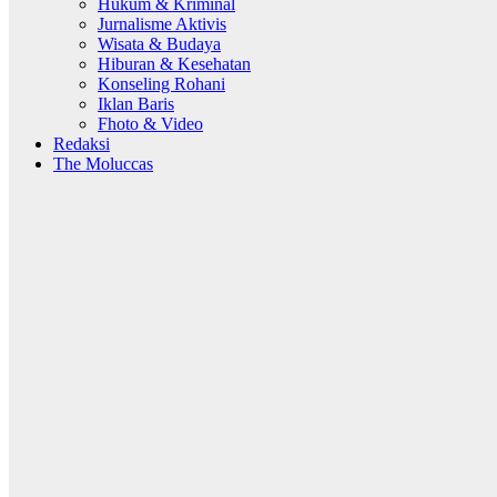
Hukum & Kriminal
Jurnalisme Aktivis
Wisata & Budaya
Hiburan & Kesehatan
Konseling Rohani
Iklan Baris
Fhoto & Video
Redaksi
The Moluccas