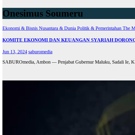
Onesimus Soumeru
Ekonomi & Bisnis
Nusantara & Dunia
Politik & Pemerintahan
The M
KOMITE EKONOMI DAN KEUANGAN SYARIAH DORON
Jun 13, 2024
saburomedia
SABUROmedia, Ambon — Penjabat Gubernur Maluku, Sadali Ie, Kam