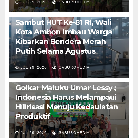
JUL 29, 2026
SABUROMEDIA
AMBON METRO
POLITIK & PEMERINTAHAN
Sambut HUT Ke-81 RI, Wali
Kota Ambon Imbau Warga
Kibarkan Bendera Merah
Putih Selama Agustus
AMBON METRO
JURNALISME AKTIVIS
JUL 29, 2026
SABUROMEDIA
PENDIDIKAN & OLAHRAGA
THE MOLUCCAS
Isi Materi LK-III HMI, Ketua
Golkar Maluku Umar Lessy ;
Indonesia Harus Melampaui
Hilirisasi Menuju Kedaulatan
Produktif
JUL 29, 2026
SABUROMEDIA