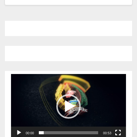
Pemutar
Video
00:00
00:53