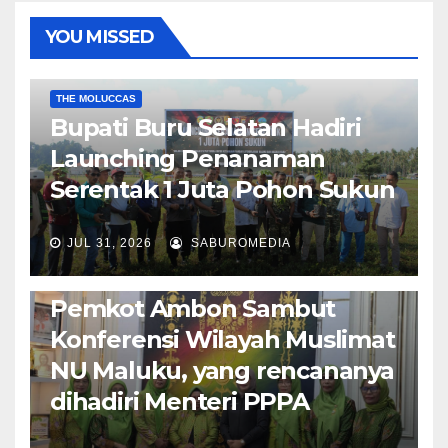
YOU MISSED
EKONOMI & BISNIS
POLITIK & PEMERINTAHAN
THE MOLUCCAS
Bupati Buru Selatan Hadiri
Launching Penanaman
Serentak 1 Juta Pohon Sukun
JUL 31, 2026
SABUROMEDIA
AMBON METRO
JURNALISME AKTIVIS
POLITIK & PEMERINTAHAN
Pemkot Ambon Sambut
Konferensi Wilayah Muslimat
NU Maluku, yang rencananya
dihadiri Menteri PPPA