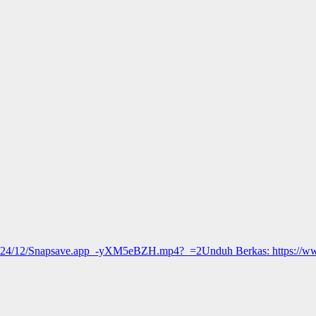
/2024/12/Snapsave.app_-yXM5eBZH.mp4?_=2
Unduh Berkas: https://
kan volume.