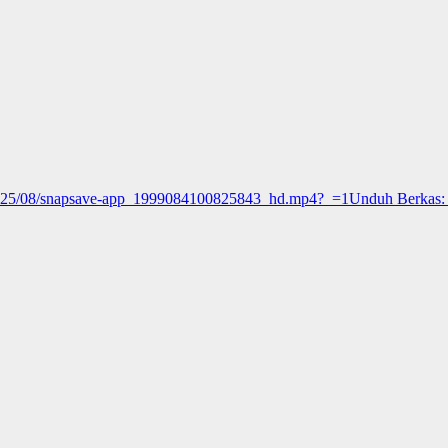
/2025/08/snapsave-app_1999084100825843_hd.mp4?_=1
Unduh Berkas:
kan volume.