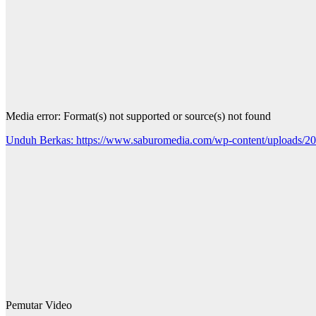
Media error: Format(s) not supported or source(s) not found
Unduh Berkas: https://www.saburomedia.com/wp-content/uploads
00:00
Gunakan Anak Panah Atas/Bawah untuk menaikkan atau menurun
Pemutar Video