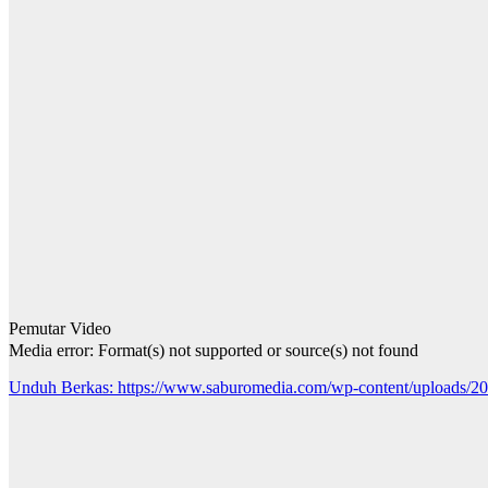
Pemutar Video
Media error: Format(s) not supported or source(s) not found
Unduh Berkas: https://www.saburomedia.com/wp-content/uploads
00:00
Gunakan Anak Panah Atas/Bawah untuk menaikkan atau menurun