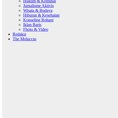
Hukum & Kriminal
Jurnalisme Aktivis
Wisata & Budaya
Hiburan & Kesehatan
Konseling Rohani
Iklan Baris
Fhoto & Video
Redaksi
The Moluccas