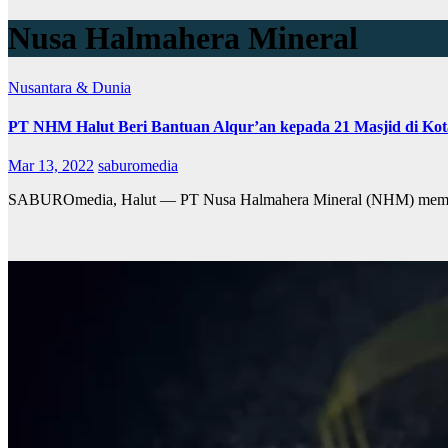
Nusa Halmahera Mineral
Nusantara & Dunia
PT NHM Halut Beri Bantuan Alqur’an kepada 21 Masjid di Kot
Mar 13, 2022
saburomedia
SABUROmedia, Halut — PT Nusa Halmahera Mineral (NHM) memberi