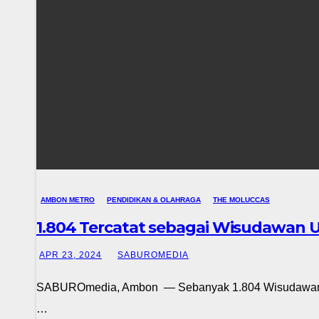
AMBON METRO
PENDIDIKAN & OLAHRAGA
THE MOLUCCAS
1.804 Tercatat sebagai Wisudawan Un
APR 23, 2024
SABUROMEDIA
SABUROmedia, Ambon — Sebanyak 1.804 Wisudawan Unive
…