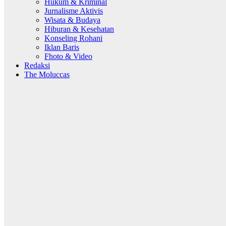
Hukum & Kriminal
Jurnalisme Aktivis
Wisata & Budaya
Hiburan & Kesehatan
Konseling Rohani
Iklan Baris
Fhoto & Video
Redaksi
The Moluccas