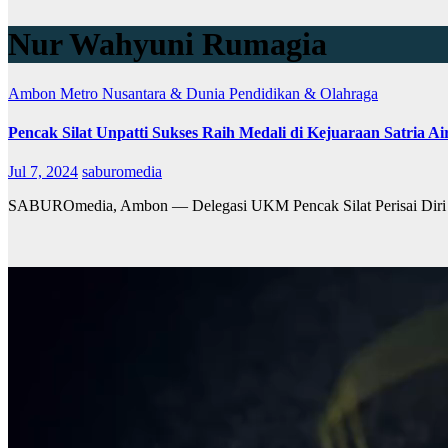
Nur Wahyuni Rumagia
Ambon Metro
Nusantara & Dunia
Pendidikan & Olahraga
Pencak Silat Unpatti Sukses Raih Medali di Kejuaraan Satria 
Jul 7, 2024
saburomedia
SABUROmedia, Ambon — Delegasi UKM Pencak Silat Perisai Diri U