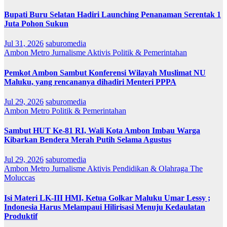
Bupati Buru Selatan Hadiri Launching Penanaman Serentak 1
Juta Pohon Sukun
Jul 31, 2026
saburomedia
Ambon Metro
Jurnalisme Aktivis
Politik & Pemerintahan
Pemkot Ambon Sambut Konferensi Wilayah Muslimat NU
Maluku, yang rencananya dihadiri Menteri PPPA
Jul 29, 2026
saburomedia
Ambon Metro
Politik & Pemerintahan
Sambut HUT Ke-81 RI, Wali Kota Ambon Imbau Warga
Kibarkan Bendera Merah Putih Selama Agustus
Jul 29, 2026
saburomedia
Ambon Metro
Jurnalisme Aktivis
Pendidikan & Olahraga
The
Moluccas
Isi Materi LK-III HMI, Ketua Golkar Maluku Umar Lessy ;
Indonesia Harus Melampaui Hilirisasi Menuju Kedaulatan
Produktif