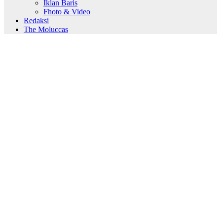
Iklan Baris
Fhoto & Video
Redaksi
The Moluccas