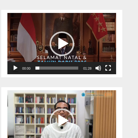
Pemutar
Video
00:00
01:28
Pemutar
Video