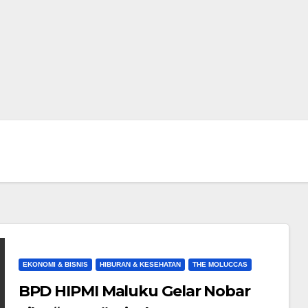
EKONOMI & BISNIS
HIBURAN & KESEHATAN
THE MOLUCCAS
BPD HIPMI Maluku Gelar Nobar