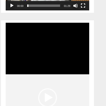
00:00
01:29
Pemutar
Video