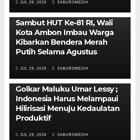
JUL 29, 2026
SABUROMEDIA
AMBON METRO
POLITIK & PEMERINTAHAN
Sambut HUT Ke-81 RI, Wali
Kota Ambon Imbau Warga
Kibarkan Bendera Merah
Putih Selama Agustus
AMBON METRO
JURNALISME AKTIVIS
JUL 29, 2026
SABUROMEDIA
PENDIDIKAN & OLAHRAGA
THE MOLUCCAS
Isi Materi LK-III HMI, Ketua
Golkar Maluku Umar Lessy ;
Indonesia Harus Melampaui
Hilirisasi Menuju Kedaulatan
Produktif
JUL 29, 2026
SABUROMEDIA