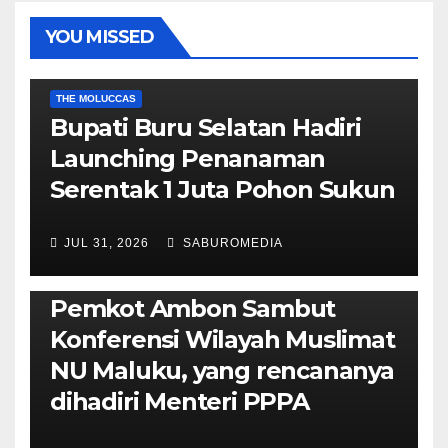
YOU MISSED
EKONOMI & BISNIS
POLITIK & PEMERINTAHAN
THE MOLUCCAS
Bupati Buru Selatan Hadiri
Launching Penanaman
Serentak 1 Juta Pohon Sukun
JUL 31, 2026
SABUROMEDIA
AMBON METRO
JURNALISME AKTIVIS
POLITIK & PEMERINTAHAN
Pemkot Ambon Sambut
Konferensi Wilayah Muslimat
NU Maluku, yang rencananya
dihadiri Menteri PPPA