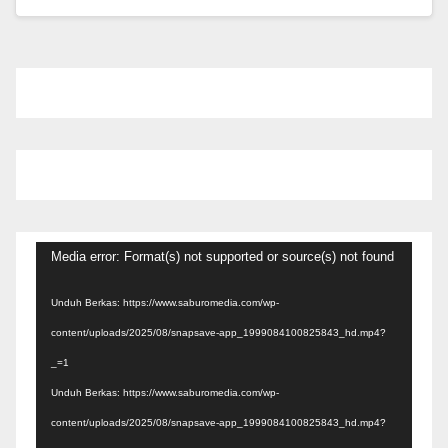
Pemutar
Media error: Format(s) not supported or source(s) not found
Video
Unduh Berkas: https://www.saburomedia.com/wp-
content/uploads/2025/08/snapsave-app_1999084100825843_hd.mp4?
_=1
Unduh Berkas: https://www.saburomedia.com/wp-
content/uploads/2025/08/snapsave-app_1999084100825843_hd.mp4?