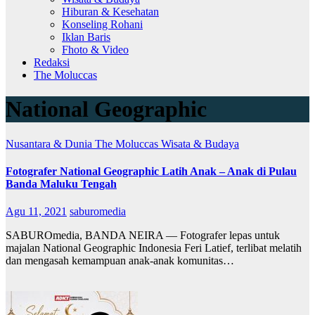
Hiburan & Kesehatan
Konseling Rohani
Iklan Baris
Fhoto & Video
Redaksi
The Moluccas
National Geographic
Nusantara & Dunia
The Moluccas
Wisata & Budaya
Fotografer National Geographic Latih Anak – Anak di Pulau
Banda Maluku Tengah
Agu 11, 2021
saburomedia
SABUROmedia, BANDA NEIRA — Fotografer lepas untuk
majalan National Geographic Indonesia Feri Latief, terlibat melatih
dan mengasah kemampuan anak-anak komunitas…