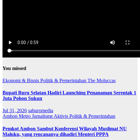
You missed
Ekonomi & Bisnis
Politik & Pemerintahan
The Moluccas
Bupati Buru Selatan Hadiri Launching Penanaman Serentak 1
Juta Pohon Sukun
Jul 31, 2026
saburomedia
Ambon Metro
Jurnalisme Aktivis
Politik & Pemerintahan
Pemkot Ambon Sambut Konferensi Wilayah Muslimat NU
Maluku, yang rencananya dihadiri Menteri PPPA