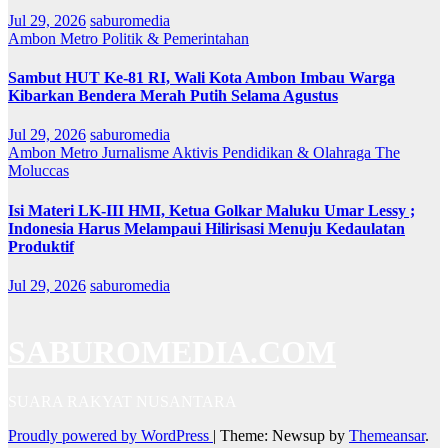
Jul 29, 2026
saburomedia
Ambon Metro
Politik & Pemerintahan
Sambut HUT Ke-81 RI, Wali Kota Ambon Imbau Warga
Kibarkan Bendera Merah Putih Selama Agustus
Jul 29, 2026
saburomedia
Ambon Metro
Jurnalisme Aktivis
Pendidikan & Olahraga
The
Moluccas
Isi Materi LK-III HMI, Ketua Golkar Maluku Umar Lessy ;
Indonesia Harus Melampaui Hilirisasi Menuju Kedaulatan
Produktif
Jul 29, 2026
saburomedia
SABUROMEDIA.COM
SUARA RAKYAT NUSANTARA
Proudly powered by WordPress
|
Theme: Newsup by
Themeansar
.