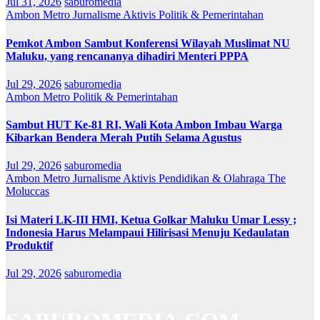
Jul 31, 2026
saburomedia
Ambon Metro
Jurnalisme Aktivis
Politik & Pemerintahan
Pemkot Ambon Sambut Konferensi Wilayah Muslimat NU
Maluku, yang rencananya dihadiri Menteri PPPA
Jul 29, 2026
saburomedia
Ambon Metro
Politik & Pemerintahan
Sambut HUT Ke-81 RI, Wali Kota Ambon Imbau Warga
Kibarkan Bendera Merah Putih Selama Agustus
Jul 29, 2026
saburomedia
Ambon Metro
Jurnalisme Aktivis
Pendidikan & Olahraga
The
Moluccas
Isi Materi LK-III HMI, Ketua Golkar Maluku Umar Lessy ;
Indonesia Harus Melampaui Hilirisasi Menuju Kedaulatan
Produktif
Jul 29, 2026
saburomedia