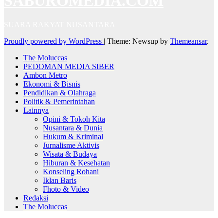
SABUROMEDIA.COM
SUARA RAKYAT NUSANTARA
Proudly powered by WordPress
|
Theme: Newsup by
Themeansar
.
The Moluccas
PEDOMAN MEDIA SIBER
Ambon Metro
Ekonomi & Bisnis
Pendidikan & Olahraga
Politik & Pemerintahan
Lainnya
Opini & Tokoh Kita
Nusantara & Dunia
Hukum & Kriminal
Jurnalisme Aktivis
Wisata & Budaya
Hiburan & Kesehatan
Konseling Rohani
Iklan Baris
Fhoto & Video
Redaksi
The Moluccas