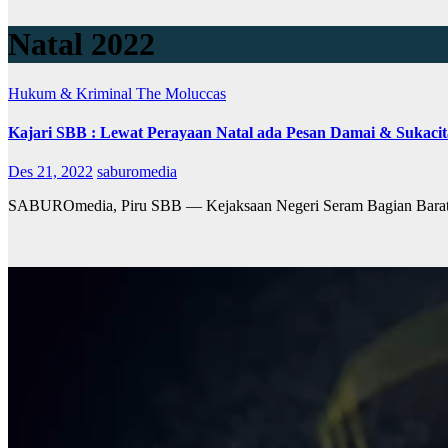
Natal 2022
Hukum & Kriminal
The Moluccas
Kajari SBB : Lewat Perayaan Natal ada Pesan Damai & Sukacit
Des 21, 2022
saburomedia
SABUROmedia, Piru SBB — Kejaksaan Negeri Seram Bagian Barat da