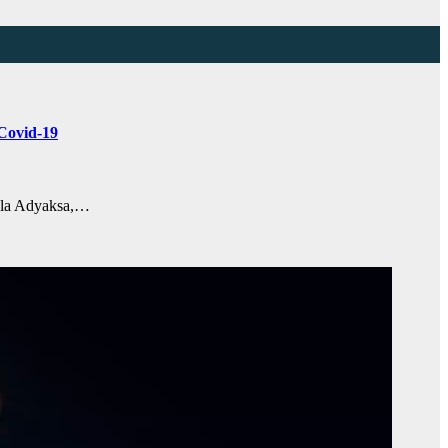
Covid-19
ula Adyaksa,…