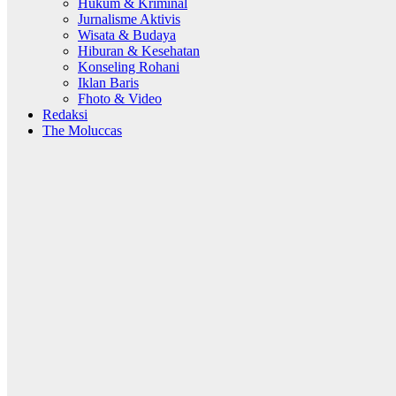
Hukum & Kriminal
Jurnalisme Aktivis
Wisata & Budaya
Hiburan & Kesehatan
Konseling Rohani
Iklan Baris
Fhoto & Video
Redaksi
The Moluccas