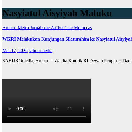
Nasyiatul Aisyiyah Maluku
Ambon Metro
Jurnalisme Aktivis
The Moluccas
WKRI Melakukan Kunjungan Silaturahim ke Nasyiatul Aisyiy
Mar 17, 2025
saburomedia
SABUROmedia, Ambon – Wanita Katolik RI Dewan Pengurus Daerah