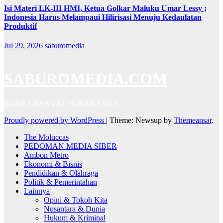
Isi Materi LK-III HMI, Ketua Golkar Maluku Umar Lessy ;
Indonesia Harus Melampaui Hilirisasi Menuju Kedaulatan
Produktif
Jul 29, 2026
saburomedia
SABUROMEDIA.COM
SUARA RAKYAT NUSANTARA
Proudly powered by WordPress
|
Theme: Newsup by
Themeansar
.
The Moluccas
PEDOMAN MEDIA SIBER
Ambon Metro
Ekonomi & Bisnis
Pendidikan & Olahraga
Politik & Pemerintahan
Lainnya
Opini & Tokoh Kita
Nusantara & Dunia
Hukum & Kriminal