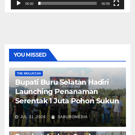
00:00
00:59
YOU MISSED
EKONOMI & BISNIS
POLITIK & PEMERINTAHAN
THE MOLUCCAS
Bupati Buru Selatan Hadiri
Launching Penanaman
Serentak 1 Juta Pohon Sukun
JUL 31, 2026
SABUROMEDIA
AMBON METRO
JURNALISME AKTIVIS
POLITIK & PEMERINTAHAN