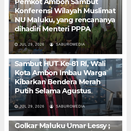
Pemkot Ambon Sambut
Konferensi Wilayah Muslimat
NU Maluku, yang rencananya
dihadiri Menteri PPPA
JUL 29, 2026
SABUROMEDIA
AMBON METRO
POLITIK & PEMERINTAHAN
Sambut HUT Ke-81 RI, Wali
Kota Ambon Imbau Warga
Kibarkan Bendera Merah
Putih Selama Agustus
AMBON METRO
JURNALISME AKTIVIS
JUL 29, 2026
SABUROMEDIA
PENDIDIKAN & OLAHRAGA
THE MOLUCCAS
Isi Materi LK-III HMI, Ketua
Golkar Maluku Umar Lessy ;