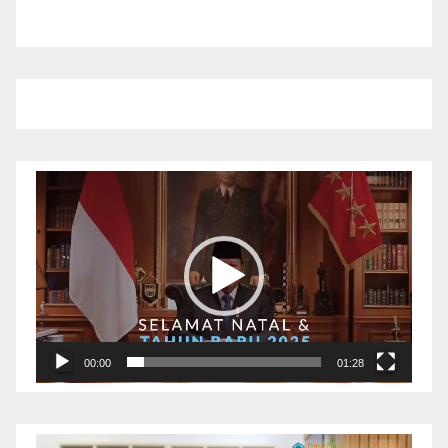
Pemutar
Video
00:00
01:28
Pemutar