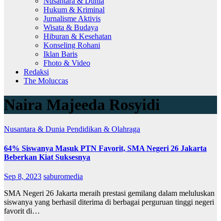
Nusantara & Dunia
Hukum & Kriminal
Jurnalisme Aktivis
Wisata & Budaya
Hiburan & Kesehatan
Konseling Rohani
Iklan Baris
Fhoto & Video
Redaksi
The Moluccas
Naira Majeeda Rosyidi
Nusantara & Dunia
Pendidikan & Olahraga
64% Siswanya Masuk PTN Favorit, SMA Negeri 26 Jakarta
Beberkan Kiat Suksesnya
Sep 8, 2023
saburomedia
SMA Negeri 26 Jakarta meraih prestasi gemilang dalam meluluskan
siswanya yang berhasil diterima di berbagai perguruan tinggi negeri
favorit di…