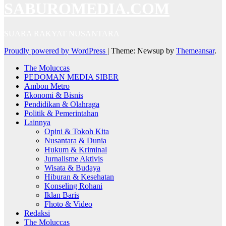
SABUROMEDIA.COM
SUARA RAKYAT NUSANTARA
Proudly powered by WordPress
|
Theme: Newsup by
Themeansar
.
The Moluccas
PEDOMAN MEDIA SIBER
Ambon Metro
Ekonomi & Bisnis
Pendidikan & Olahraga
Politik & Pemerintahan
Lainnya
Opini & Tokoh Kita
Nusantara & Dunia
Hukum & Kriminal
Jurnalisme Aktivis
Wisata & Budaya
Hiburan & Kesehatan
Konseling Rohani
Iklan Baris
Fhoto & Video
Redaksi
The Moluccas