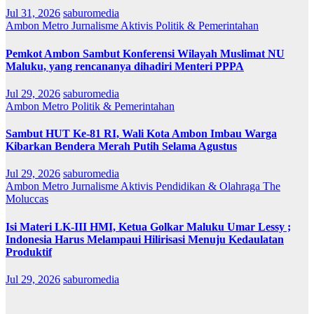
Jul 31, 2026
saburomedia
Ambon Metro
Jurnalisme Aktivis
Politik & Pemerintahan
Pemkot Ambon Sambut Konferensi Wilayah Muslimat NU
Maluku, yang rencananya dihadiri Menteri PPPA
Jul 29, 2026
saburomedia
Ambon Metro
Politik & Pemerintahan
Sambut HUT Ke-81 RI, Wali Kota Ambon Imbau Warga
Kibarkan Bendera Merah Putih Selama Agustus
Jul 29, 2026
saburomedia
Ambon Metro
Jurnalisme Aktivis
Pendidikan & Olahraga
The
Moluccas
Isi Materi LK-III HMI, Ketua Golkar Maluku Umar Lessy ;
Indonesia Harus Melampaui Hilirisasi Menuju Kedaulatan
Produktif
Jul 29, 2026
saburomedia