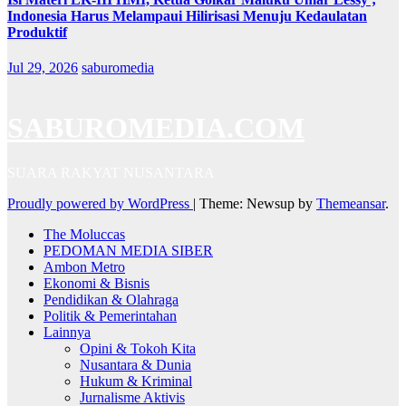
Indonesia Harus Melampaui Hilirisasi Menuju Kedaulatan
Produktif
Jul 29, 2026
saburomedia
SABUROMEDIA.COM
SUARA RAKYAT NUSANTARA
Proudly powered by WordPress
|
Theme: Newsup by
Themeansar
.
The Moluccas
PEDOMAN MEDIA SIBER
Ambon Metro
Ekonomi & Bisnis
Pendidikan & Olahraga
Politik & Pemerintahan
Lainnya
Opini & Tokoh Kita
Nusantara & Dunia
Hukum & Kriminal
Jurnalisme Aktivis