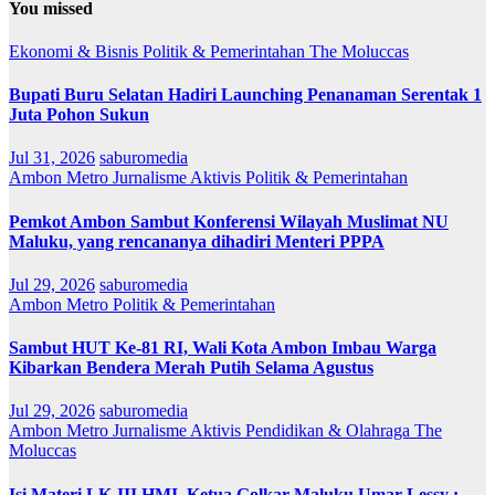
You missed
Ekonomi & Bisnis
Politik & Pemerintahan
The Moluccas
Bupati Buru Selatan Hadiri Launching Penanaman Serentak 1
Juta Pohon Sukun
Jul 31, 2026
saburomedia
Ambon Metro
Jurnalisme Aktivis
Politik & Pemerintahan
Pemkot Ambon Sambut Konferensi Wilayah Muslimat NU
Maluku, yang rencananya dihadiri Menteri PPPA
Jul 29, 2026
saburomedia
Ambon Metro
Politik & Pemerintahan
Sambut HUT Ke-81 RI, Wali Kota Ambon Imbau Warga
Kibarkan Bendera Merah Putih Selama Agustus
Jul 29, 2026
saburomedia
Ambon Metro
Jurnalisme Aktivis
Pendidikan & Olahraga
The
Moluccas
Isi Materi LK-III HMI, Ketua Golkar Maluku Umar Lessy ;