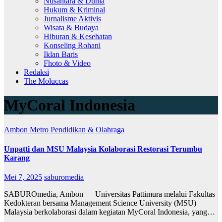
Nusantara & Dunia
Hukum & Kriminal
Jurnalisme Aktivis
Wisata & Budaya
Hiburan & Kesehatan
Konseling Rohani
Iklan Baris
Fhoto & Video
Redaksi
The Moluccas
MyCoral Indonesia
Ambon Metro
Pendidikan & Olahraga
Unpatti dan MSU Malaysia Kolaborasi Restorasi Terumbu
Karang
Mei 7, 2025
saburomedia
SABUROmedia, Ambon — Universitas Pattimura melalui Fakultas
Kedokteran bersama Management Science University (MSU)
Malaysia berkolaborasi dalam kegiatan MyCoral Indonesia, yang…