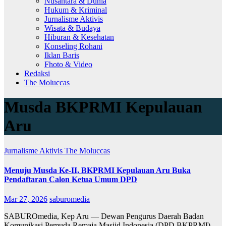
Nusantara & Dunia
Hukum & Kriminal
Jurnalisme Aktivis
Wisata & Budaya
Hiburan & Kesehatan
Konseling Rohani
Iklan Baris
Fhoto & Video
Redaksi
The Moluccas
Musda BKPRMI Kepulauan
Aru
Jurnalisme Aktivis
The Moluccas
Menuju Musda Ke-II, BKPRMI Kepulauan Aru Buka
Pendaftaran Calon Ketua Umum DPD
Mar 27, 2026
saburomedia
SABUROmedia, Kep Aru — Dewan Pengurus Daerah Badan
Komunikasi Pemuda Remaja Masjid Indonesia (DPD BKPRMI)