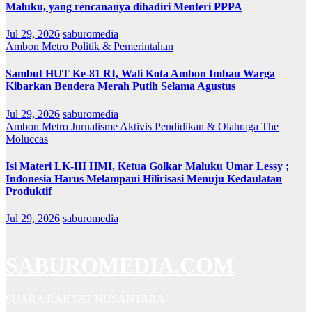
Maluku, yang rencananya dihadiri Menteri PPPA
Jul 29, 2026
saburomedia
Ambon Metro
Politik & Pemerintahan
Sambut HUT Ke-81 RI, Wali Kota Ambon Imbau Warga
Kibarkan Bendera Merah Putih Selama Agustus
Jul 29, 2026
saburomedia
Ambon Metro
Jurnalisme Aktivis
Pendidikan & Olahraga
The
Moluccas
Isi Materi LK-III HMI, Ketua Golkar Maluku Umar Lessy ;
Indonesia Harus Melampaui Hilirisasi Menuju Kedaulatan
Produktif
Jul 29, 2026
saburomedia
SABUROMEDIA.COM
SUARA RAKYAT NUSANTARA