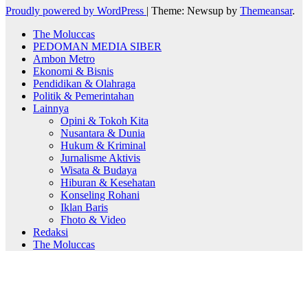
Proudly powered by WordPress
|
Theme: Newsup by
Themeansar
.
The Moluccas
PEDOMAN MEDIA SIBER
Ambon Metro
Ekonomi & Bisnis
Pendidikan & Olahraga
Politik & Pemerintahan
Lainnya
Opini & Tokoh Kita
Nusantara & Dunia
Hukum & Kriminal
Jurnalisme Aktivis
Wisata & Budaya
Hiburan & Kesehatan
Konseling Rohani
Iklan Baris
Fhoto & Video
Redaksi
The Moluccas