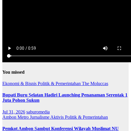
You missed
Ekonomi & Bisnis
Politik & Pemerintahan
The Moluccas
Bupati Buru Selatan Hadiri Launching Penanaman Serentak 1
Juta Pohon Sukun
Jul 31, 2026
saburomedia
Ambon Metro
Jurnalisme Aktivis
Politik & Pemerintahan
Pemkot Ambon Sambut Konferensi Wilayah Muslimat NU