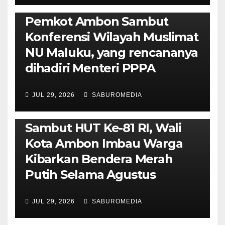
POLITIK & PEMERINTAHAN
Pemkot Ambon Sambut
Konferensi Wilayah Muslimat
NU Maluku, yang rencananya
dihadiri Menteri PPPA
JUL 29, 2026
SABUROMEDIA
AMBON METRO
POLITIK & PEMERINTAHAN
Sambut HUT Ke-81 RI, Wali
Kota Ambon Imbau Warga
Kibarkan Bendera Merah
Putih Selama Agustus
AMBON METRO
JURNALISME AKTIVIS
JUL 29, 2026
SABUROMEDIA
PENDIDIKAN & OLAHRAGA
THE MOLUCCAS
Isi Materi LK-III HMI, Ketua