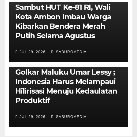
Sambut HUT Ke-81 RI, Wali
Kota Ambon Imbau Warga
Kibarkan Bendera Merah
Putih Selama Agustus
AMBON METRO
JURNALISME AKTIVIS
JUL 29, 2026
SABUROMEDIA
PENDIDIKAN & OLAHRAGA
THE MOLUCCAS
Isi Materi LK-III HMI, Ketua
Golkar Maluku Umar Lessy ;
Indonesia Harus Melampaui
Hilirisasi Menuju Kedaulatan
Produktif
JUL 29, 2026
SABUROMEDIA