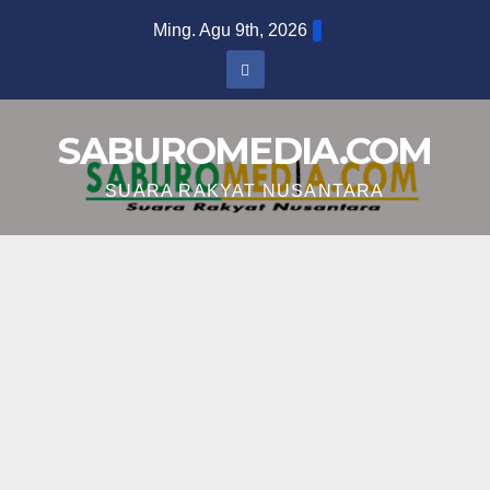
Skip
Ming. Agu 9th, 2026
to
content
SABUROMEDIA.COM
SUARA RAKYAT NUSANTARA