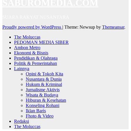
SABUROMEDIA.COM
SUARA RAKYAT NUSANTARA
Proudly powered by WordPress
|
Theme: Newsup by
Themeansar
.
The Moluccas
PEDOMAN MEDIA SIBER
Ambon Metro
Ekonomi & Bisnis
Pendidikan & Olahraga
Politik & Pemerintahan
Lainnya
Opini & Tokoh Kita
Nusantara & Dunia
Hukum & Kriminal
Jurnalisme Aktivis
Wisata & Budaya
Hiburan & Kesehatan
Konseling Rohani
Iklan Baris
Fhoto & Video
Redaksi
The Moluccas