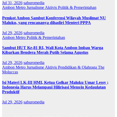
Jul 31, 2026
saburomedia
Ambon Metro
Jurnalisme Aktivis
Politik & Pemerintahan
Pemkot Ambon Sambut Konferensi Wilayah Muslimat NU
Maluku, yang rencananya dihadiri Menteri PPPA
Jul 29, 2026
saburomedia
Ambon Metro
Politik & Pemerintahan
Sambut HUT Ke-81 RI, Wali Kota Ambon Imbau Warga
Kibarkan Bendera Merah Putih Selama Agustus
Jul 29, 2026
saburomedia
Ambon Metro
Jurnalisme Aktivis
Pendidikan & Olahraga
The
Moluccas
Isi Materi LK-III HMI, Ketua Golkar Maluku Umar Lessy ;
Indonesia Harus Melampaui Hilirisasi Menuju Kedaulatan
Produktif
Jul 29, 2026
saburomedia