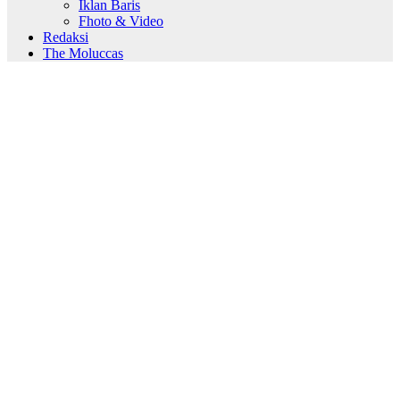
Iklan Baris
Fhoto & Video
Redaksi
The Moluccas