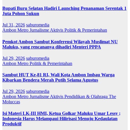
Bupati Buru Selatan Hadiri Launching Penanaman Serentak 1
Juta Pohon Sukun
Jul 31, 2026
saburomedia
Ambon Metro
Jurnalisme Aktivis
Politik & Pemerintahan
Pemkot Ambon Sambut Konferensi Wilayah Muslimat NU
Maluku, yang rencananya dihadiri Menteri PPPA
Jul 29, 2026
saburomedia
Ambon Metro
Politik & Pemerintahan
Sambut HUT Ke-81 RI, Wali Kota Ambon Imbau Warga
Kibarkan Bendera Merah Putih Selama Agustus
Jul 29, 2026
saburomedia
Ambon Metro
Jurnalisme Aktivis
Pendidikan & Olahraga
The
Moluccas
Isi Materi LK-III HMI, Ketua Golkar Maluku Umar Lessy ;
Indonesia Harus Melampaui Hilirisasi Menuju Kedaulatan
Produktif