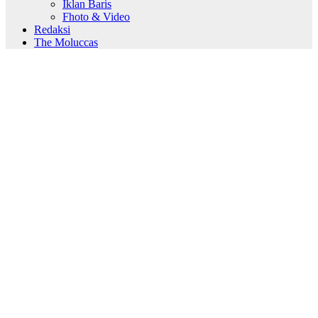
Iklan Baris
Fhoto & Video
Redaksi
The Moluccas