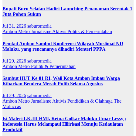
Bupati Buru Selatan Hadiri Launching Penanaman Serentak 1
Juta Pohon Sukun
Jul 31, 2026
saburomedia
Ambon Metro
Jurnalisme Aktivis
Politik & Pemerintahan
Pemkot Ambon Sambut Konferensi Wilayah Muslimat NU
Maluku, yang rencananya dihadiri Menteri PPPA
Jul 29, 2026
saburomedia
Ambon Metro
Politik & Pemerintahan
Sambut HUT Ke-81 RI, Wali Kota Ambon Imbau Warga
Kibarkan Bendera Merah Putih Selama Agustus
Jul 29, 2026
saburomedia
Ambon Metro
Jurnalisme Aktivis
Pendidikan & Olahraga
The
Moluccas
Isi Materi LK-III HMI, Ketua Golkar Maluku Umar Lessy ;
Indonesia Harus Melampaui Hilirisasi Menuju Kedaulatan
Produktif