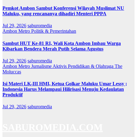
Pemkot Ambon Sambut Konferensi Wilayah Muslimat NU
Maluku, yang rencananya dihadiri Menteri PPPA
Jul 29, 2026
saburomedia
Ambon Metro
Politik & Pemerintahan
Sambut HUT Ke-81 RI, Wali Kota Ambon Imbau Warga
Kibarkan Bendera Merah Putih Selama Agustus
Jul 29, 2026
saburomedia
Ambon Metro
Jurnalisme Aktivis
Pendidikan & Olahraga
The
Moluccas
Isi Materi LK-III HMI, Ketua Golkar Maluku Umar Lessy ;
Indonesia Harus Melampaui Hilirisasi Menuju Kedaulatan
Produktif
Jul 29, 2026
saburomedia
SABUROMEDIA.COM