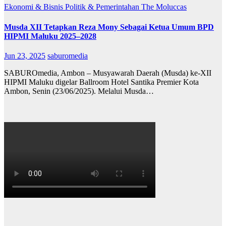
Ekonomi & Bisnis
Politik & Pemerintahan
The Moluccas
Musda XII Tetapkan Reza Mony Sebagai Ketua Umum BPD
HIPMI Maluku 2025–2028
Jun 23, 2025
saburomedia
SABUROmedia, Ambon – Musyawarah Daerah (Musda) ke-XII
HIPMI Maluku digelar Ballroom Hotel Santika Premier Kota
Ambon, Senin (23/06/2025). Melalui Musda…