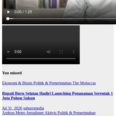
You missed
Ekonomi & Bisnis
Politik & Pemerintahan
The Moluccas
Bupati Buru Selatan Hadiri Launching Penanaman Serentak 1
Juta Pohon Sukun
Jul 31, 2026
saburomedia
Ambon Metro
Jurnalisme Aktivis
Politik & Pemerintahan