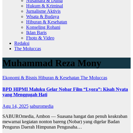
Nusantara & Dunia
Hukum & Kriminal
Jurnalisme Aktivis
Wisata & Budaya
Hiburan & Kesehatan
Konseling Rohani
Iklan Baris
Fhoto & Video
Redaksi
The Moluccas
Muhammad Reza Mony
Ekonomi & Bisnis
Hiburan & Kesehatan
The Moluccas
BPD HIPMI Maluku Gelar Nobar Film “Lyora”: Kisah Nyata
yang Menggugah Hati
Agu 14, 2025
saburomedia
SABUROmedia, Ambon — Suasana hangat dan penuh keakraban
mewarnai kegiatan nonton bareng (Nobar) yang digelar Badan
Pengurus Daerah Himpunan Pengusaha…