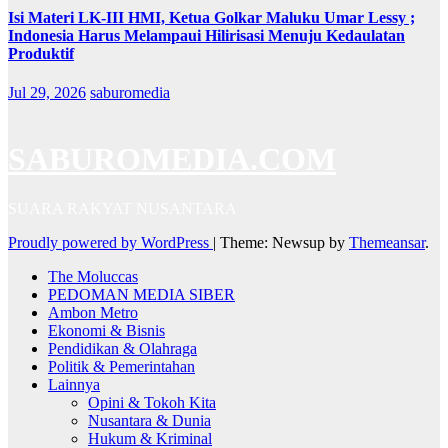
Isi Materi LK-III HMI, Ketua Golkar Maluku Umar Lessy ;
Indonesia Harus Melampaui Hilirisasi Menuju Kedaulatan
Produktif
Jul 29, 2026
saburomedia
SABUROMEDIA.COM
SUARA RAKYAT NUSANTARA
Proudly powered by WordPress
|
Theme: Newsup by
Themeansar
.
The Moluccas
PEDOMAN MEDIA SIBER
Ambon Metro
Ekonomi & Bisnis
Pendidikan & Olahraga
Politik & Pemerintahan
Lainnya
Opini & Tokoh Kita
Nusantara & Dunia
Hukum & Kriminal