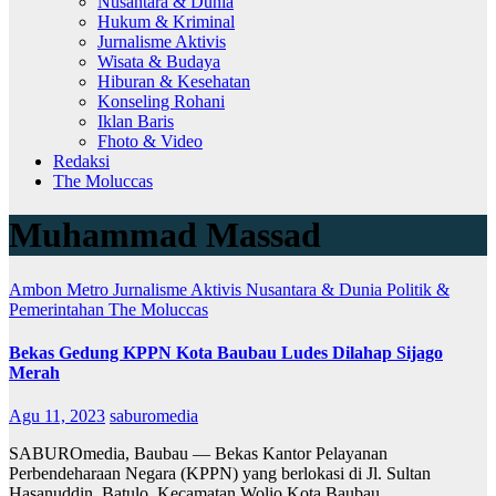
Nusantara & Dunia
Hukum & Kriminal
Jurnalisme Aktivis
Wisata & Budaya
Hiburan & Kesehatan
Konseling Rohani
Iklan Baris
Fhoto & Video
Redaksi
The Moluccas
Muhammad Massad
Ambon Metro
Jurnalisme Aktivis
Nusantara & Dunia
Politik &
Pemerintahan
The Moluccas
Bekas Gedung KPPN Kota Baubau Ludes Dilahap Sijago
Merah
Agu 11, 2023
saburomedia
SABUROmedia, Baubau — Bekas Kantor Pelayanan
Perbendeharaan Negara (KPPN) yang berlokasi di Jl. Sultan
Hasanuddin, Batulo, Kecamatan Wolio Kota Baubau,…