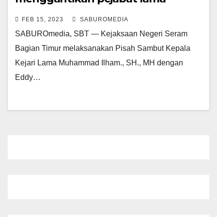
Muhammad Ilham di Pendopo
FEB 15, 2023
SABUROMEDIA
Bupati SBT
SABUROmedia, SBT — Kejaksaan Negeri Seram
Bagian Timur melaksanakan Pisah Sambut Kepala
Kejari Lama Muhammad Ilham., SH., MH dengan
Eddy…