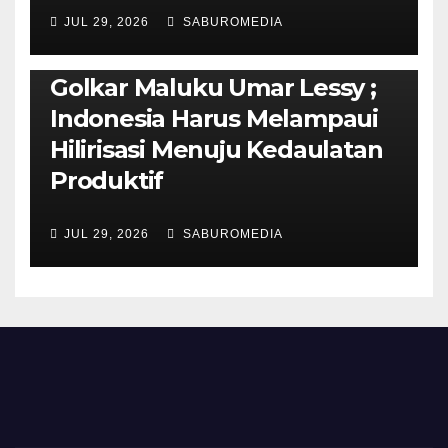
JUL 29, 2026
SABUROMEDIA
PENDIDIKAN & OLAHRAGA
THE MOLUCCAS
Isi Materi LK-III HMI, Ketua
Golkar Maluku Umar Lessy ;
Indonesia Harus Melampaui
Hilirisasi Menuju Kedaulatan
Produktif
JUL 29, 2026
SABUROMEDIA