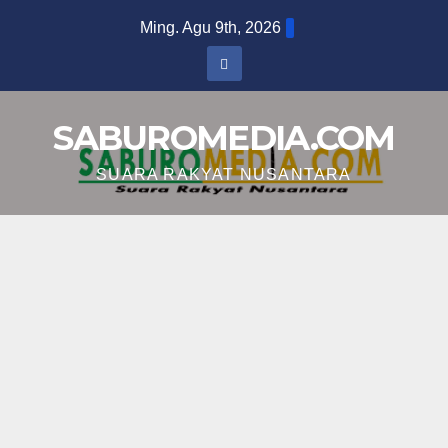
Skip
Ming. Agu 9th, 2026
to
content
SABUROMEDIA.COM
SUARA RAKYAT NUSANTARA