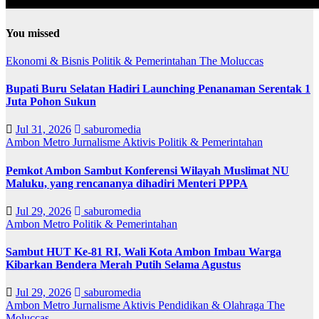
You missed
Ekonomi & Bisnis
Politik & Pemerintahan
The Moluccas
Bupati Buru Selatan Hadiri Launching Penanaman Serentak 1
Juta Pohon Sukun
Jul 31, 2026
saburomedia
Ambon Metro
Jurnalisme Aktivis
Politik & Pemerintahan
Pemkot Ambon Sambut Konferensi Wilayah Muslimat NU
Maluku, yang rencananya dihadiri Menteri PPPA
Jul 29, 2026
saburomedia
Ambon Metro
Politik & Pemerintahan
Sambut HUT Ke-81 RI, Wali Kota Ambon Imbau Warga
Kibarkan Bendera Merah Putih Selama Agustus
Jul 29, 2026
saburomedia
Ambon Metro
Jurnalisme Aktivis
Pendidikan & Olahraga
The
Moluccas