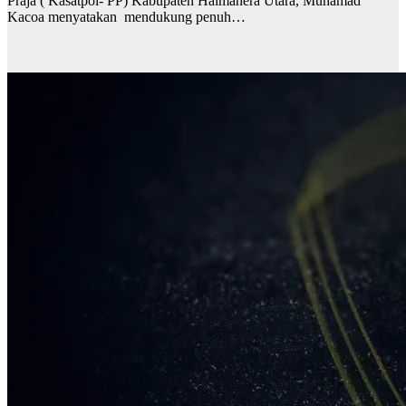
Praja ( Kasatpol- PP) Kabupaten Halmahera Utara, Muhamad
Kacoa menyatakan mendukung penuh…