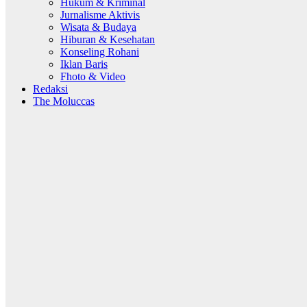
Hukum & Kriminal
Jurnalisme Aktivis
Wisata & Budaya
Hiburan & Kesehatan
Konseling Rohani
Iklan Baris
Fhoto & Video
Redaksi
The Moluccas