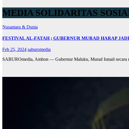
MEDIA SOLIDARITAS SOSIA
Nusantara & Dunia
FESTIVAL AL-FATAH ; GUBERNUR MURAD HARAP JAD
Feb 25, 2024
saburomedia
SABUROmedia, Ambon — Gubernur Maluku, Murad Ismail secara resm