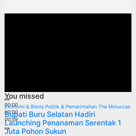
You missed
00:00
Ekonomi & Bisnis
Politik & Pemerintahan
The Moluccas
00:00
Bupati Buru Selatan Hadiri
00:59
Launching Penanaman Serentak 1
Juta Pohon Sukun