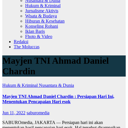
Nusantara & Dunia
Hukum & Kriminal
Jurnalisme Aktivis
Wisata & Budaya
Hiburan & Kesehatan
Konseling Rohani
Iklan Baris
Fhoto & Video
Redaksi
The Moluccas
Mayjen TNI Ahmad Daniel
Chardin
Hukum & Kriminal
Nusantara & Dunia
Mayjen TNI Ahmad Daniel Chardin : Persiapan Hari Ini,
Menentukan Pencapaian Hari esok
Jun 11, 2022
saburomedia
SABUROmedia, JAKARTA — Persiapan hari ini akan
menentukan hasil pencapaian hari esok. Hal tersebut disampaikan