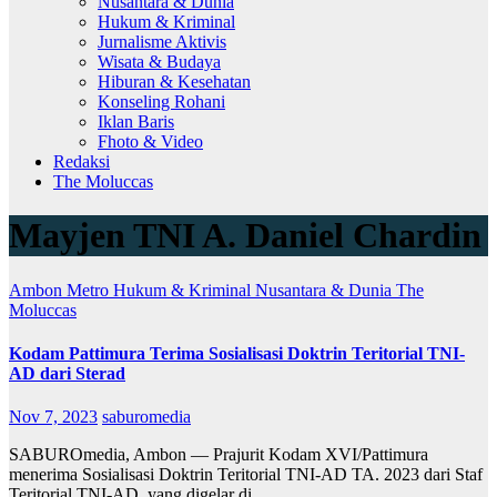
Nusantara & Dunia
Hukum & Kriminal
Jurnalisme Aktivis
Wisata & Budaya
Hiburan & Kesehatan
Konseling Rohani
Iklan Baris
Fhoto & Video
Redaksi
The Moluccas
Mayjen TNI A. Daniel Chardin
Ambon Metro
Hukum & Kriminal
Nusantara & Dunia
The
Moluccas
Kodam Pattimura Terima Sosialisasi Doktrin Teritorial TNI-
AD dari Sterad
Nov 7, 2023
saburomedia
SABUROmedia, Ambon — Prajurit Kodam XVI/Pattimura
menerima Sosialisasi Doktrin Teritorial TNI-AD TA. 2023 dari Staf
Teritorial TNI-AD, yang digelar di…