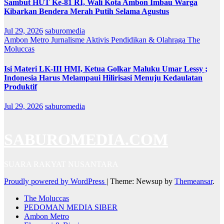
Sambut HUT Ke-81 RI, Wali Kota Ambon Imbau Warga
Kibarkan Bendera Merah Putih Selama Agustus
Jul 29, 2026
saburomedia
Ambon Metro
Jurnalisme Aktivis
Pendidikan & Olahraga
The
Moluccas
Isi Materi LK-III HMI, Ketua Golkar Maluku Umar Lessy ;
Indonesia Harus Melampaui Hilirisasi Menuju Kedaulatan
Produktif
Jul 29, 2026
saburomedia
SABUROMEDIA.COM
SUARA RAKYAT NUSANTARA
Proudly powered by WordPress
|
Theme: Newsup by
Themeansar
.
The Moluccas
PEDOMAN MEDIA SIBER
Ambon Metro