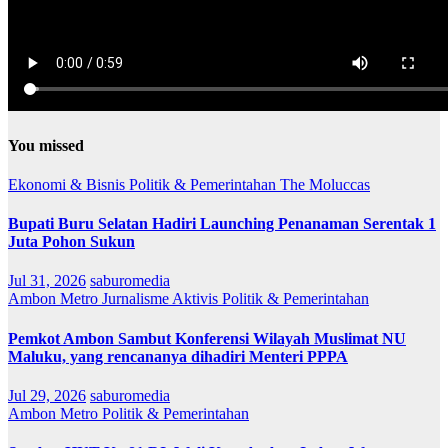
You missed
Ekonomi & Bisnis
Politik & Pemerintahan
The Moluccas
Bupati Buru Selatan Hadiri Launching Penanaman Serentak 1
Juta Pohon Sukun
Jul 31, 2026
saburomedia
Ambon Metro
Jurnalisme Aktivis
Politik & Pemerintahan
Pemkot Ambon Sambut Konferensi Wilayah Muslimat NU
Maluku, yang rencananya dihadiri Menteri PPPA
Jul 29, 2026
saburomedia
Ambon Metro
Politik & Pemerintahan