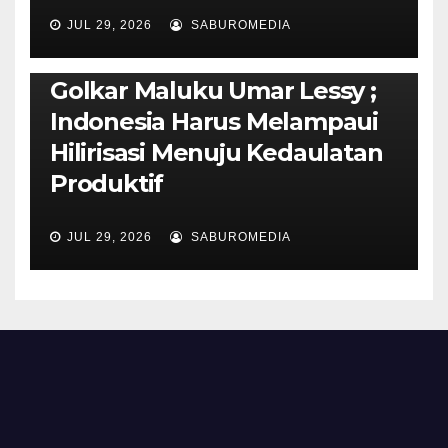
AMBON METRO
JURNALISME AKTIVIS
JUL 29, 2026
SABUROMEDIA
PENDIDIKAN & OLAHRAGA
THE MOLUCCAS
Isi Materi LK-III HMI, Ketua
Golkar Maluku Umar Lessy ;
Indonesia Harus Melampaui
Hilirisasi Menuju Kedaulatan
Produktif
JUL 29, 2026
SABUROMEDIA