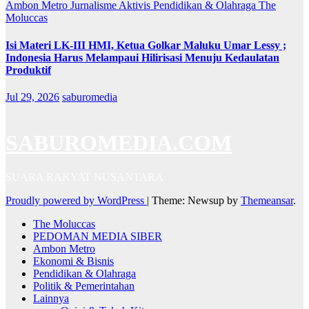
Ambon Metro
Jurnalisme Aktivis
Pendidikan & Olahraga
The
Moluccas
Isi Materi LK-III HMI, Ketua Golkar Maluku Umar Lessy ;
Indonesia Harus Melampaui Hilirisasi Menuju Kedaulatan
Produktif
Jul 29, 2026
saburomedia
SABUROMEDIA.COM
SUARA RAKYAT NUSANTARA
Proudly powered by WordPress
|
Theme: Newsup by
Themeansar
.
The Moluccas
PEDOMAN MEDIA SIBER
Ambon Metro
Ekonomi & Bisnis
Pendidikan & Olahraga
Politik & Pemerintahan
Lainnya