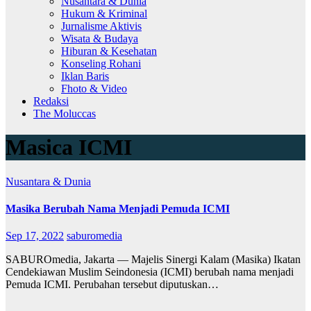
Nusantara & Dunia
Hukum & Kriminal
Jurnalisme Aktivis
Wisata & Budaya
Hiburan & Kesehatan
Konseling Rohani
Iklan Baris
Fhoto & Video
Redaksi
The Moluccas
Masica ICMI
Nusantara & Dunia
Masika Berubah Nama Menjadi Pemuda ICMI
Sep 17, 2022
saburomedia
SABUROmedia, Jakarta — Majelis Sinergi Kalam (Masika) Ikatan
Cendekiawan Muslim Seindonesia (ICMI) berubah nama menjadi
Pemuda ICMI. Perubahan tersebut diputuskan…