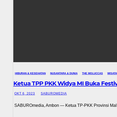
HIBURAN & KESEHATAN
NUSANTARA & DUNIA
THE MOLUCCAS
WISATA
Ketua TPP PKK Widya MI Buka Festi
OKT 6, 2023
SABUROMEDIA
SABUROmedia, Ambon — Ketua TP-PKK Provinsi Maluk