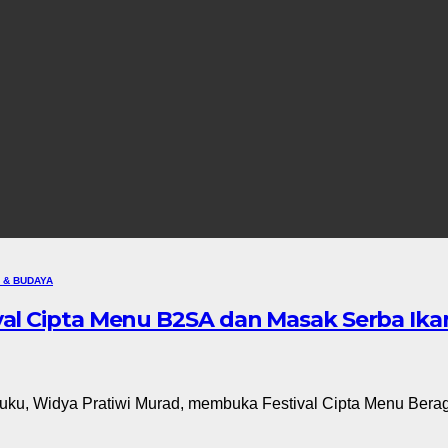
 & BUDAYA
val Cipta Menu B2SA dan Masak Serba Ika
u, Widya Pratiwi Murad, membuka Festival Cipta Menu Ber