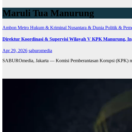
Maruli Tua Manurung
Ambon Metro
Hukum & Kriminal
Nusantara & Dunia
Politik & Pem
Direktur Koordinasi & Supervisi Wilayah V KPK Manurung, In
Apr 29, 2026
saburomedia
SABUROmedia, Jakarta — Komisi Pemberantasan Korupsi (KPK) men