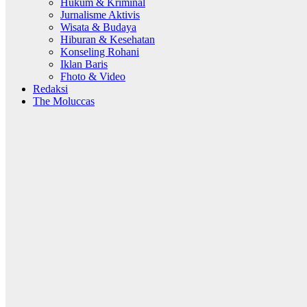
Hukum & Kriminal
Jurnalisme Aktivis
Wisata & Budaya
Hiburan & Kesehatan
Konseling Rohani
Iklan Baris
Fhoto & Video
Redaksi
The Moluccas