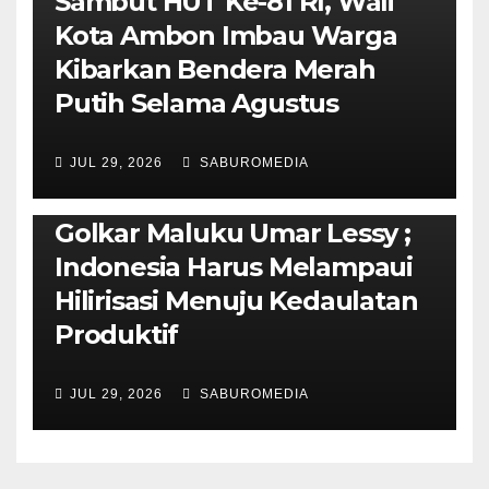
Sambut HUT Ke-81 RI, Wali
Kota Ambon Imbau Warga
Kibarkan Bendera Merah
Putih Selama Agustus
AMBON METRO
JURNALISME AKTIVIS
JUL 29, 2026
SABUROMEDIA
PENDIDIKAN & OLAHRAGA
THE MOLUCCAS
Isi Materi LK-III HMI, Ketua
Golkar Maluku Umar Lessy ;
Indonesia Harus Melampaui
Hilirisasi Menuju Kedaulatan
Produktif
JUL 29, 2026
SABUROMEDIA