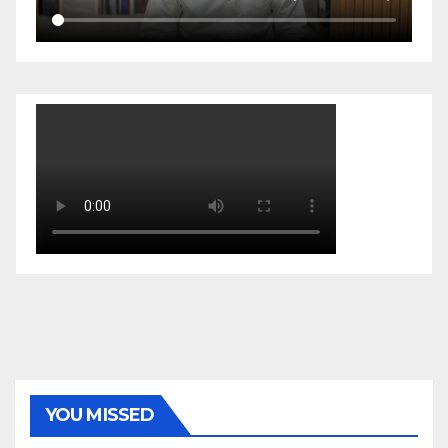
YOU MISSED
EKONOMI & BISNIS
POLITIK & PEMERINTAHAN