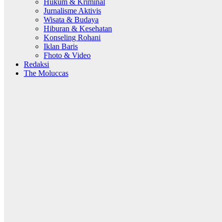
Hukum & Kriminal
Jurnalisme Aktivis
Wisata & Budaya
Hiburan & Kesehatan
Konseling Rohani
Iklan Baris
Fhoto & Video
Redaksi
The Moluccas