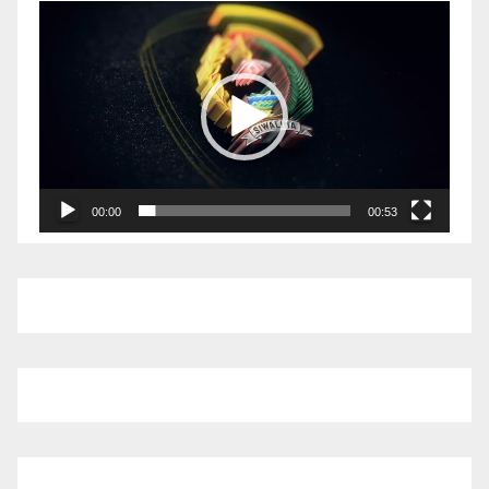
Pemutar
Video
00:00
00:53