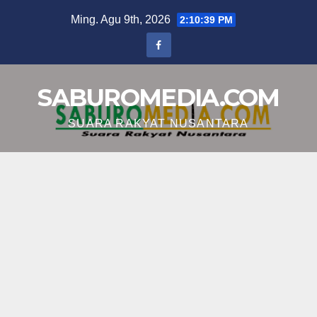
Skip
Ming. Agu 9th, 2026
2:10:40 PM
to
content
SABUROMEDIA.COM
SUARA RAKYAT NUSANTARA