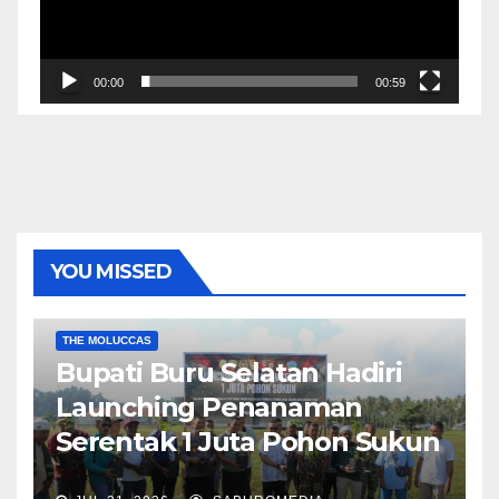
00:00
00:59
YOU MISSED
EKONOMI & BISNIS
POLITIK & PEMERINTAHAN
THE MOLUCCAS
Bupati Buru Selatan Hadiri
Launching Penanaman
Serentak 1 Juta Pohon Sukun