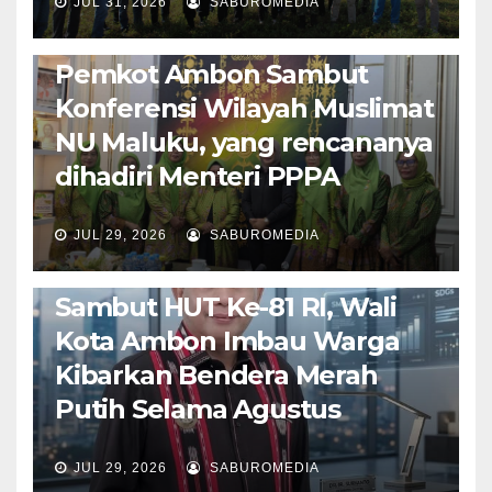
JUL 31, 2026
SABUROMEDIA
AMBON METRO
JURNALISME AKTIVIS
POLITIK & PEMERINTAHAN
Pemkot Ambon Sambut
Konferensi Wilayah Muslimat
NU Maluku, yang rencananya
dihadiri Menteri PPPA
JUL 29, 2026
SABUROMEDIA
AMBON METRO
POLITIK & PEMERINTAHAN
Sambut HUT Ke-81 RI, Wali
Kota Ambon Imbau Warga
Kibarkan Bendera Merah
Putih Selama Agustus
AMBON METRO
JURNALISME AKTIVIS
JUL 29, 2026
SABUROMEDIA
PENDIDIKAN & OLAHRAGA
THE MOLUCCAS