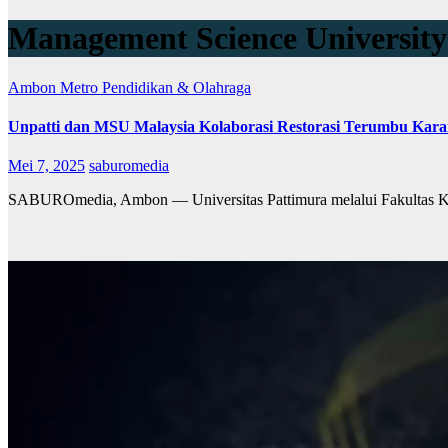
Management Science University
Ambon Metro
Pendidikan & Olahraga
Unpatti dan MSU Malaysia Kolaborasi Restorasi Terumbu Kar
Mei 7, 2025
saburomedia
SABUROmedia, Ambon — Universitas Pattimura melalui Fakultas Ke