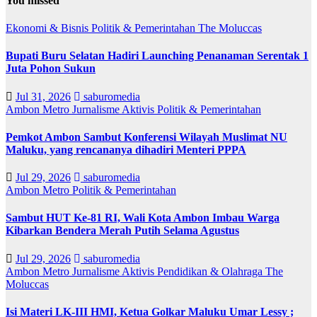
You missed
Ekonomi & Bisnis
Politik & Pemerintahan
The Moluccas
Bupati Buru Selatan Hadiri Launching Penanaman Serentak 1
Juta Pohon Sukun
Jul 31, 2026
saburomedia
Ambon Metro
Jurnalisme Aktivis
Politik & Pemerintahan
Pemkot Ambon Sambut Konferensi Wilayah Muslimat NU
Maluku, yang rencananya dihadiri Menteri PPPA
Jul 29, 2026
saburomedia
Ambon Metro
Politik & Pemerintahan
Sambut HUT Ke-81 RI, Wali Kota Ambon Imbau Warga
Kibarkan Bendera Merah Putih Selama Agustus
Jul 29, 2026
saburomedia
Ambon Metro
Jurnalisme Aktivis
Pendidikan & Olahraga
The
Moluccas
Isi Materi LK-III HMI, Ketua Golkar Maluku Umar Lessy ;