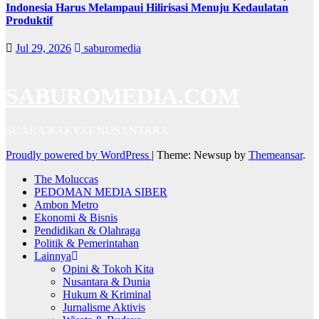
Indonesia Harus Melampaui Hilirisasi Menuju Kedaulatan
Produktif
Jul 29, 2026
saburomedia
SABUROMEDIA.COM
SUARA RAKYAT NUSANTARA
Proudly powered by WordPress
|
Theme: Newsup by
Themeansar
.
The Moluccas
PEDOMAN MEDIA SIBER
Ambon Metro
Ekonomi & Bisnis
Pendidikan & Olahraga
Politik & Pemerintahan
Lainnya
Opini & Tokoh Kita
Nusantara & Dunia
Hukum & Kriminal
Jurnalisme Aktivis