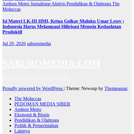
Ambon Metro
Jurnalisme Aktivis
Pendidikan & Olahraga
The
Moluccas
Isi Materi LK-III HMI, Ketua Golkar Maluku Umar Lessy ;
Indonesia Harus Melampaui Hilirisasi Menuju Kedaulatan
Produktif
Jul 29, 2026
saburomedia
SABUROMEDIA.COM
SUARA RAKYAT NUSANTARA
Proudly powered by WordPress
|
Theme: Newsup by
Themeansar
.
The Moluccas
PEDOMAN MEDIA SIBER
Ambon Metro
Ekonomi & Bisnis
Pendidikan & Olahraga
Politik & Pemerintahan
Lainnya