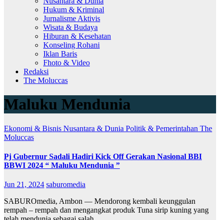
Nusantara & Dunia
Hukum & Kriminal
Jurnalisme Aktivis
Wisata & Budaya
Hiburan & Kesehatan
Konseling Rohani
Iklan Baris
Fhoto & Video
Redaksi
The Moluccas
Maluku Mendunia
Ekonomi & Bisnis
Nusantara & Dunia
Politik & Pemerintahan
The
Moluccas
Pj Gubernur Sadali Hadiri Kick Off Gerakan Nasional BBI
BBWI 2024 “ Maluku Mendunia ”
Jun 21, 2024
saburomedia
SABUROmedia, Ambon — Mendorong kembali keunggulan
rempah – rempah dan mengangkat produk Tuna sirip kuning yang
telah mendunia sebagai salah…