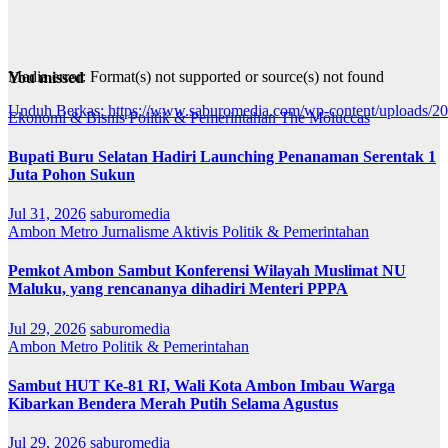
Media error: Format(s) not supported or source(s) not found
You missed
Unduh Berkas: https://www.saburomedia.com/wp-content/uploads/
Ekonomi & Bisnis
Politik & Pemerintahan
The Moluccas
Bupati Buru Selatan Hadiri Launching Penanaman Serentak 1
00:00
Juta Pohon Sukun
Jul 31, 2026
saburomedia
Ambon Metro
Jurnalisme Aktivis
Politik & Pemerintahan
Pemkot Ambon Sambut Konferensi Wilayah Muslimat NU
Maluku, yang rencananya dihadiri Menteri PPPA
Jul 29, 2026
saburomedia
Ambon Metro
Politik & Pemerintahan
Sambut HUT Ke-81 RI, Wali Kota Ambon Imbau Warga
Kibarkan Bendera Merah Putih Selama Agustus
Jul 29, 2026
saburomedia